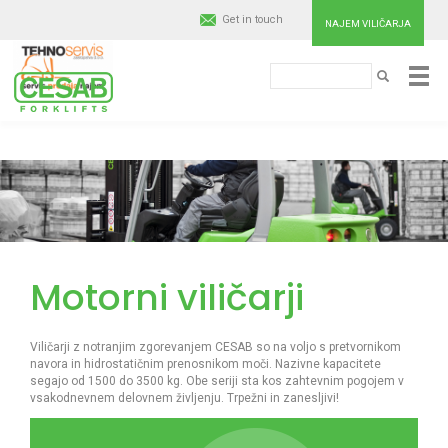
Get in touch
NAJEM VILIČARJA
Išči
Cesab
IŠČI
Material
Handling
Skip
to
main
Europe
content
Motorni viličarji
Viličarji z notranjim zgorevanjem CESAB so na voljo s pretvornikom
navora in hidrostatičnim prenosnikom moči. Nazivne kapacitete
segajo od 1500 do 3500 kg. Obe seriji sta kos zahtevnim pogojem v
vsakodnevnem delovnem življenju. Trpežni in zanesljivi!