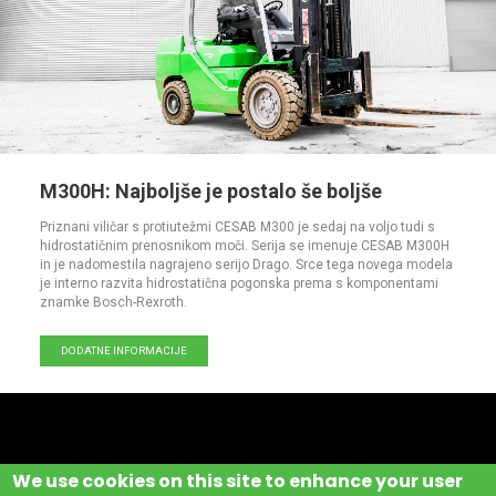
M300H: Najboljše je postalo še boljše
Priznani viličar s protiutežmi CESAB M300 je sedaj na voljo tudi s
hidrostatičnim prenosnikom moči. Serija se imenuje CESAB M300H
in je nadomestila nagrajeno serijo Drago. Srce tega novega modela
je interno razvita hidrostatična pogonska prema s komponentami
znamke Bosch-Rexroth.
DODATNE INFORMACIJE
We use cookies on this site to enhance your user