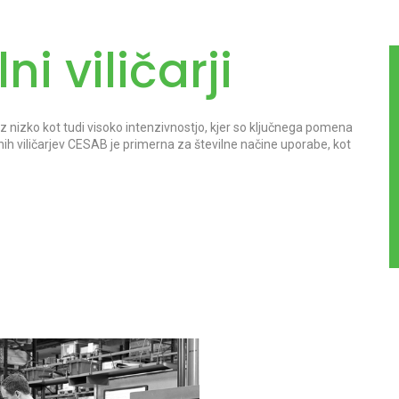
i viličarji
 z nizko kot tudi visoko intenzivnostjo, kjer so ključnega pomena
alnih viličarjev CESAB je primerna za številne načine uporabe, kot