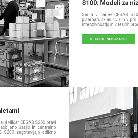
S100: Modeli za ni
Serija viličarjev CESAB S10
pisarnah, skladiščih in v proi
intenzivnostjo in v tesnih pro
DODATNE INFORMACIJE
aletami
dalni viličar CESAB S200 pravi
aobljeno šasijo in centralno
AB S200 zagotavljajo odlično
.