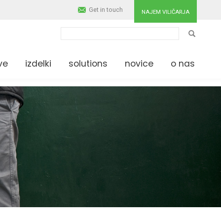
Get in touch
NAJEM VILIČARJA
IŠČI
ve
izdelki
solutions
novice
o nas