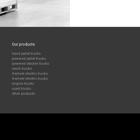
Our products
hand pallet trucks
powered pallet trucks
powered stacker trucks
reach trucks
3-wheel electric trucks
4-wheel electric trucks
engine trucks
used trucks
other products