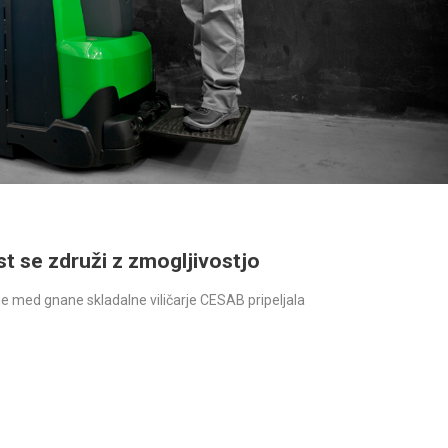
st se združi z zmogljivostjo
je med gnane skladalne viličarje CESAB pripeljala