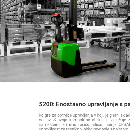
S200: Enostavno upravljanje s p
Ko gre za potrebe upravljanja v hoji, je gnani skla
naslov. S svojo kompaktno obliko, ki vključuje z
nameščeno krmilno ročico, viličarji serije CES
upravljivost za resnično lahko ravnanje s paletami