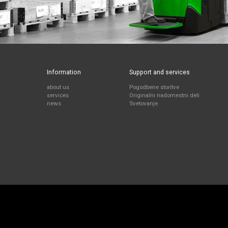
Information
Support and services
about us
Pogodbene storitve
services
Originalni nadomestni deli
news
Svetovanje