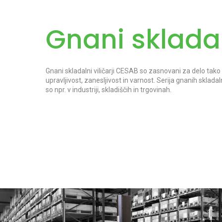
Gnani skladaln
Gnani skladalni viličarji CESAB so zasnovani za delo tako
upravljivost, zanesljivost in varnost. Serija gnanih sklad
so npr. v industriji, skladiščih in trgovinah.