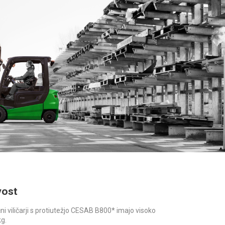
vost
čni viličarji s protiutežjo CESAB B800* imajo visoko
kg.