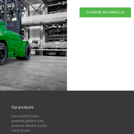
DODATNE INFORMACIJE
Our products
hand pallet trucks
powered pallet trucks
powered stacker trucks
reach trucks