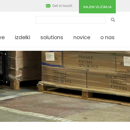
Get in touch
NAJEM VILIČARJA
IŠČI
ve
izdelki
solutions
novice
o nas