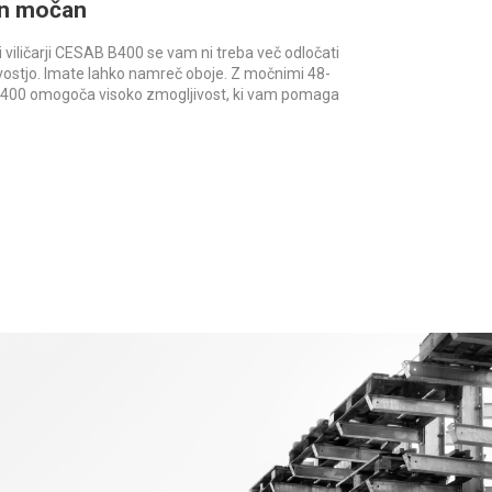
in močan
viličarji CESAB B400 se vam ni treba več odločati
ivostjo. Imate lahko namreč oboje. Z močnimi 48-
B400 omogoča visoko zmogljivost, ki vam pomaga