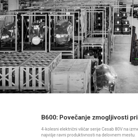
B600: Povečanje zmogljivosti pri
4-kolesni električni viličar serije Cesab 80V na i
najvišje ravni produktivnosti na delovnem mestu.