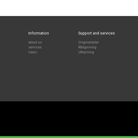
Information
Support and services
about us
Originaldelar
services
Rådgivning
news
Uthyrning