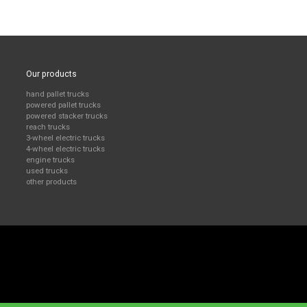
Our products
hand pallet trucks
powered pallet trucks
powered stacker trucks
reach trucks
3-wheel electric trucks
4-wheel electric trucks
engine trucks
used trucks
other products