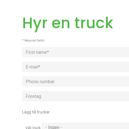
Hyr en truck
* Required fields
First
name
Phone
number
Företag
Lägg till truckar
Lägg
till
Välj truck