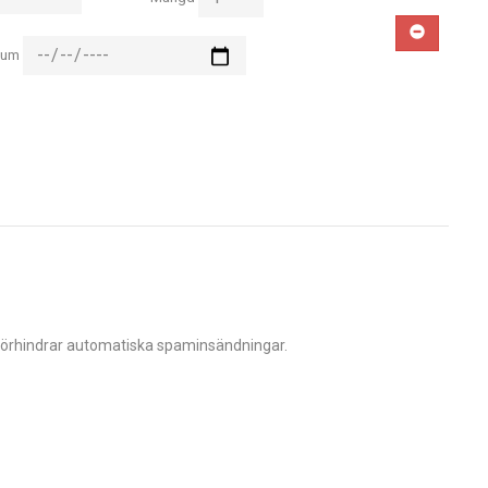
TA BORT
tum
förhindrar automatiska spaminsändningar.