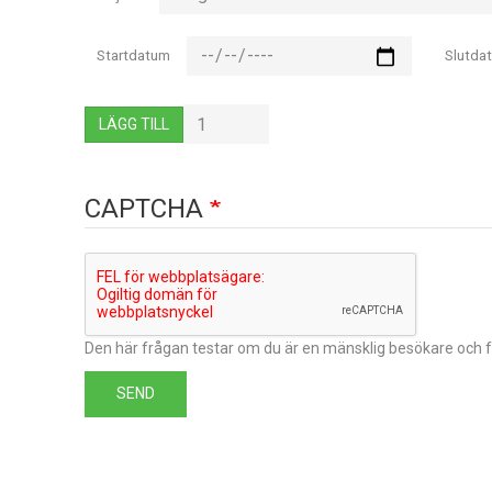
truckar
Startdatum
Slutda
Lägg
LÄGG TILL
till
CAPTCHA
Den här frågan testar om du är en mänsklig besökare och 
SEND