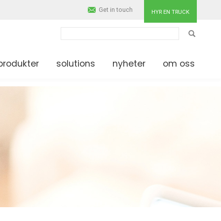
Get in touch
HYR EN TRUCK
SÖK
produkter
solutions
nyheter
om oss