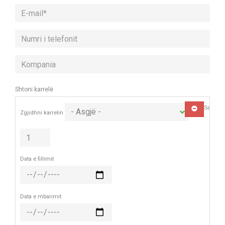
Numri
i
telefonit
Kompania
Shtoni karrelë
Sasia
HIQ
Zgjidhni karrelin
Data e fillimit
Data e mbarimit