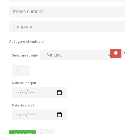
Phone
number
Companie
Adăugare stivuitoare
Cantitat
ELIMINĂ
Selectare stivuitor
Dată de început
Dată de sfârșit
Adăugare