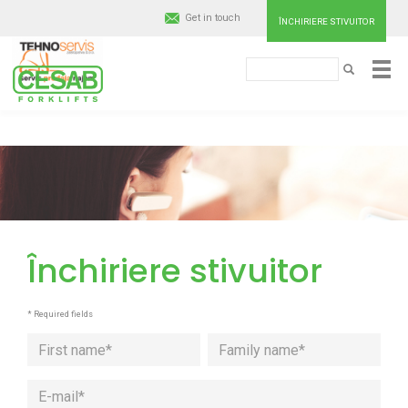
Get in touch
ÎNCHIRIERE STIVUITOR
Căutare
Cesab
CĂUTARE
Material
Handling
Mergi
la
conţinutul
Europe
principal
Închiriere stivuitor
* Required fields
First
Last
E-
name
name
mail