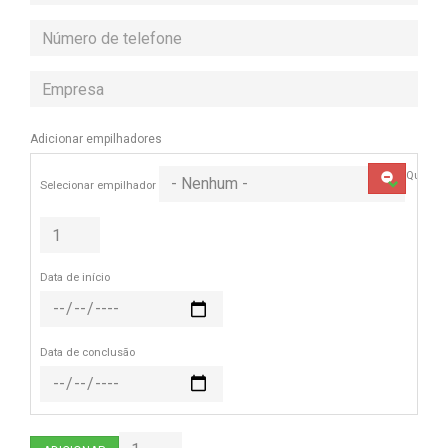
Phone
number
Company
Adicionar empilhadores
Quantid
REMOVER
Selecionar empilhador
Data de início
Data de conclusão
Adicionar