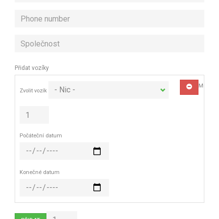
Phone
number
Společnost
Přidat vozíky
Množstv
ODSTRANIT
Zvolit vozík
Počáteční datum
Konečné datum
Přidat