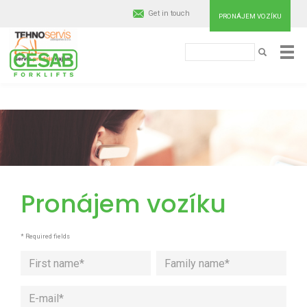
Get in touch
PRONÁJEM VOZÍKU
Hledat
Cesab
HLEDAT
Material
Handling
Přejít
k
hlavnímu
Europe
obsahu
Pronájem vozíku
* Required fields
First
Last
E-
name
name
mail